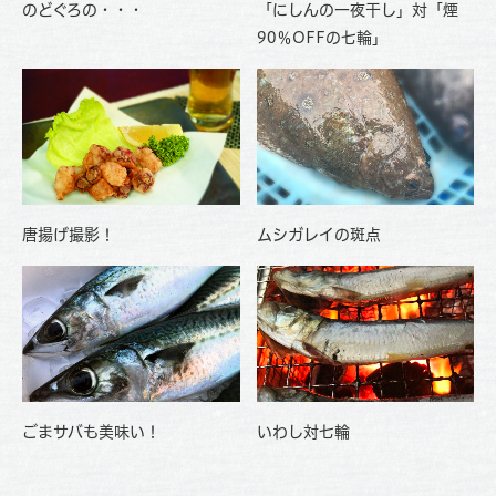
のどぐろの・・・
「にしんの一夜干し」対「煙
90％OFFの七輪」
唐揚げ撮影！
ムシガレイの斑点
ごまサバも美味い！
いわし対七輪