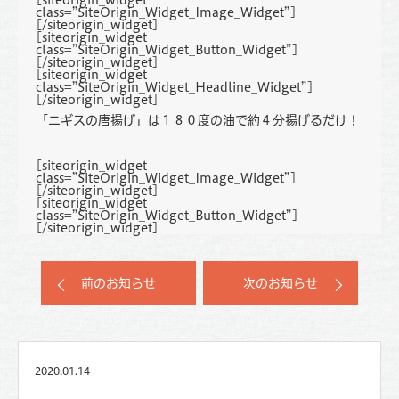
[siteorigin_widget
class=”SiteOrigin_Widget_Image_Widget”]
[/siteorigin_widget]
[siteorigin_widget
class=”SiteOrigin_Widget_Button_Widget”]
[/siteorigin_widget]
[siteorigin_widget
class=”SiteOrigin_Widget_Headline_Widget”]
[/siteorigin_widget]
「ニギスの唐揚げ」は１８０度の油で約４分揚げるだけ！
[siteorigin_widget
class=”SiteOrigin_Widget_Image_Widget”]
[/siteorigin_widget]
[siteorigin_widget
class=”SiteOrigin_Widget_Button_Widget”]
[/siteorigin_widget]
前のお知らせ
次のお知らせ
2020.01.14